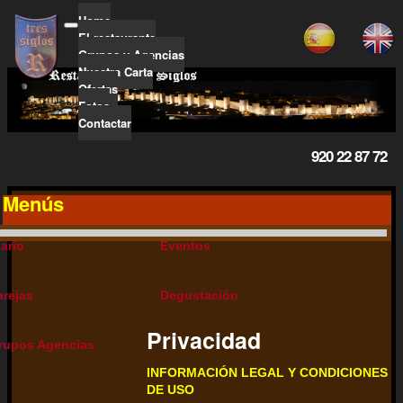
Home
El restaurante
Grupos y Agencias
Nuestra Carta
Ofertas
Fotos
Contactar
920 22 87 72
Menús
iario
Eventos
arejas
Degustación
Privacidad
rupos Agencias
INFORMACIÓN LEGAL Y CONDICIONES
DE USO