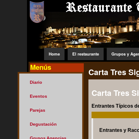
Home
El restaurante
Grupos y Age
Menús
Carta Tres Si
Diario
Carta Tres S
Eventos
Entrantes Típicos d
Parejas
Degustación
Entrantes y Rac
Grupos Agencias