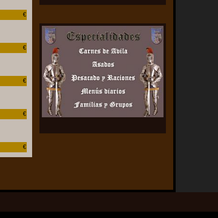
€
€
€
€
€