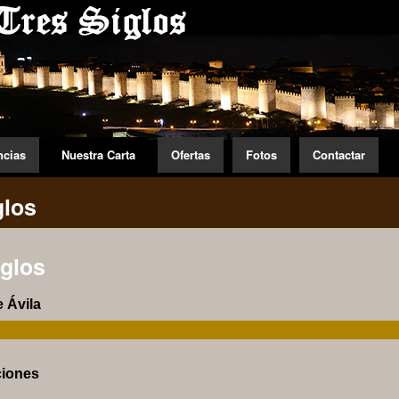
ncias
Nuestra Carta
Ofertas
Fotos
Contactar
glos
iglos
e Ávila
ciones